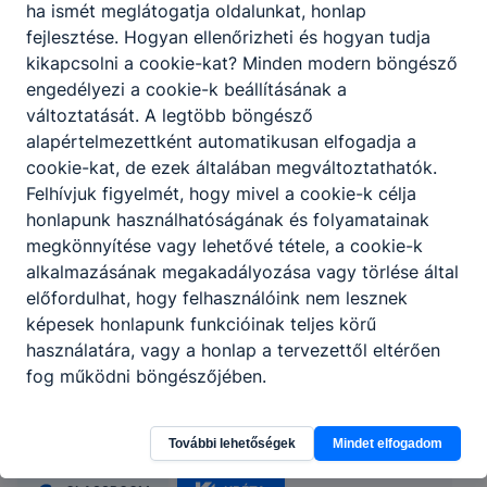
ha ismét meglátogatja oldalunkat, honlap
fejlesztése. Hogyan ellenőrizheti és hogyan tudja
kikapcsolni a cookie-kat? Minden modern böngésző
engedélyezi a cookie-k beállításának a
változtatását. A legtöbb böngésző
alapértelmezettként automatikusan elfogadja a
cookie-kat, de ezek általában megváltoztathatók.
Felhívjuk figyelmét, hogy mivel a cookie-k célja
honlapunk használhatóságának és folyamatainak
megkönnyítése vagy lehetővé tétele, a cookie-k
alkalmazásának megakadályozása vagy törlése által
előfordulhat, hogy felhasználóink nem lesznek
képesek honlapunk funkcióinak teljes körű
Miskolci SZC Mezőkövesdi Szent László
használatára, vagy a honlap a tervezettől eltérően
fog működni böngészőjében.
Gimnázium és Közgazdasági Technikum
3400 Mezőkövesd, Mátyás király út 146.
További lehetőségek
Mindet elfogadom