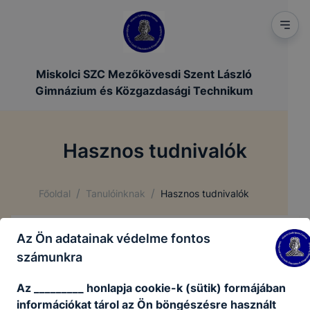
Miskolci SZC Mezőkövesdi Szent László
Gimnázium és Közgazdasági Technikum
Hasznos tudnivalók
/
/
Főoldal
Tanulóinknak
Hasznos tudnivalók
Az Ön adatainak védelme fontos
Közösségi szolgálat
számunkra
Az _________ honlapja cookie-k (sütik) formájában
közösségi-szolgálat.pdf
információkat tárol az Ön böngészésre használt