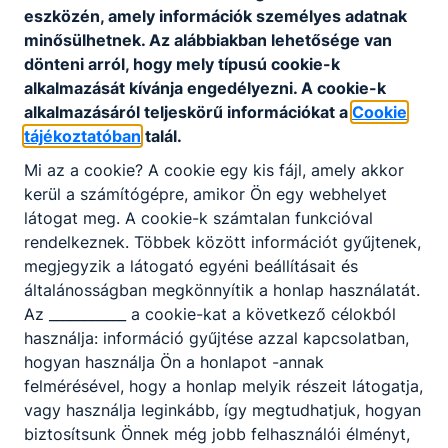
Letöltés
eszközén, amely információk személyes adatnak
minősülhetnek. Az alábbiakban lehetősége van
dönteni arról, hogy mely típusú cookie-k
alkalmazását kívánja engedélyezni. A cookie-k
alkalmazásáról teljeskörű információkat a
Cookie
tájékoztatóban
talál.
Partnereink
Mi az a cookie? A cookie egy kis fájl, amely akkor
kerül a számítógépre, amikor Ön egy webhelyet
látogat meg. A cookie-k számtalan funkcióval
rendelkeznek. Többek között információt gyűjtenek,
megjegyzik a látogató egyéni beállításait és
általánosságban megkönnyítik a honlap használatát.
Az ___________ a cookie-kat a következő célokból
használja: információ gyűjtése azzal kapcsolatban,
hogyan használja Ön a honlapot -annak
felmérésével, hogy a honlap melyik részeit látogatja,
vagy használja leginkább, így megtudhatjuk, hogyan
biztosítsunk Önnek még jobb felhasználói élményt,