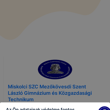
Miskolci SZC Mezőkövesdi Szent
László Gimnázium és Közgazdasági
Technikum
Az Ön adatainak védelme fontos