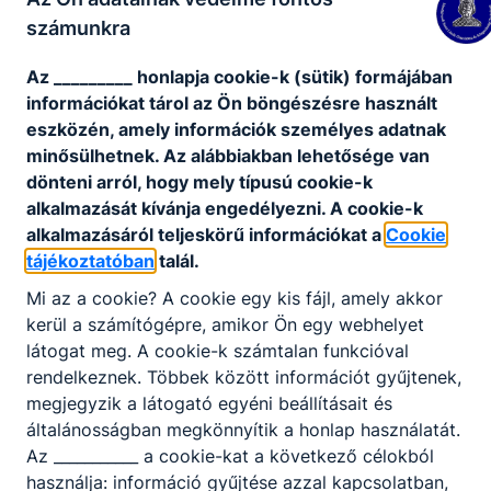
számunkra
Telefon
:
+36 49 500 033
Az _________ honlapja cookie-k (sütik) formájában
információkat tárol az Ön böngészésre használt
Fax
:
+36 49 500 033
eszközén, amely információk személyes adatnak
minősülhetnek. Az alábbiakban lehetősége van
dönteni arról, hogy mely típusú cookie-k
alkalmazását kívánja engedélyezni. A cookie-k
Központi ügyfélszolgálat
:
+36 49 500 033
alkalmazásáról teljeskörű információkat a
Cookie
tájékoztatóban
talál.
Mi az a cookie? A cookie egy kis fájl, amely akkor
E-mail cím
:
szlgimi@t-online.hu
kerül a számítógépre, amikor Ön egy webhelyet
látogat meg. A cookie-k számtalan funkcióval
rendelkeznek. Többek között információt gyűjtenek,
Székhely
:
3400 Mezőkövesd, Mátyás király
megjegyzik a látogató egyéni beállításait és
út 146.
általánosságban megkönnyítik a honlap használatát.
Az ___________ a cookie-kat a következő célokból
használja: információ gyűjtése azzal kapcsolatban,