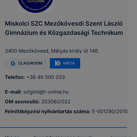
Miskolci SZC Mezőkövesdi Szent László
Gimnázium és Közgazdasági Technikum
3400 Mezőkövesd, Mátyás király út 146.
CLASSROOM
KRÉTA
Telefon:
+36 49 500 033
E-mail:
szlgimi@t-online.hu
OM azonosító:
203060/022
Felnőttképzési nyilvántartás száma:
E-001290/2015