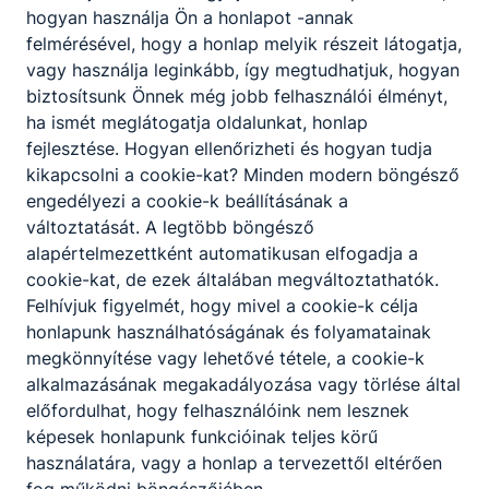
Postacím
:
3400 Mezőkövesd, Mátyás király
hogyan használja Ön a honlapot -annak
út 146.
felmérésével, hogy a honlap melyik részeit látogatja,
vagy használja leginkább, így megtudhatjuk, hogyan
biztosítsunk Önnek még jobb felhasználói élményt,
ha ismét meglátogatja oldalunkat, honlap
OM azonosító
:
203060/022
fejlesztése. Hogyan ellenőrizheti és hogyan tudja
kikapcsolni a cookie-kat? Minden modern böngésző
engedélyezi a cookie-k beállításának a
változtatását. A legtöbb böngésző
alapértelmezettként automatikusan elfogadja a
cookie-kat, de ezek általában megváltoztathatók.
Felhívjuk figyelmét, hogy mivel a cookie-k célja
honlapunk használhatóságának és folyamatainak
megkönnyítése vagy lehetővé tétele, a cookie-k
alkalmazásának megakadályozása vagy törlése által
Partnereink
előfordulhat, hogy felhasználóink nem lesznek
képesek honlapunk funkcióinak teljes körű
használatára, vagy a honlap a tervezettől eltérően
fog működni böngészőjében.