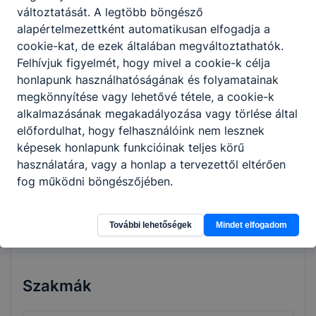
változtatását. A legtöbb böngésző
vizsgára felkészítő képzéseire azok
alapértelmezettként automatikusan elfogadja a
jelentkezhetnek, akik legalább a középiskola
cookie-kat, de ezek általában megváltoztathatók.
tizedik évfolyamát elvégezték. A képzési idő
Felhívjuk figyelmét, hogy mivel a cookie-k célja
főszabály szerint 2 év, de a fent leírtak
honlapunk használhatóságának és folyamatainak
tükrében rövidebb is lehet. A képzés ágazati
megkönnyítése vagy lehetővé tétele, a cookie-k
alapoktatásból és szakirányú oktatásból áll.
alkalmazásának megakadályozása vagy törlése által
Utóbbi a képzésben részt vevőt foglalkoztató
előfordulhat, hogy felhasználóink nem lesznek
vállalatnál is történhet, munkaszerződése
képesek honlapunk funkcióinak teljes körű
megfelelő módosításával. A szakmai vizsga
használatára, vagy a honlap a tervezettől eltérően
sikeres teljesítésével államilag elismert
fog működni böngészőjében.
szakképzettséget igazoló szakmai
bizonyítvány szerezhető.
További lehetőségek
Mindet elfogadom
Szakmák