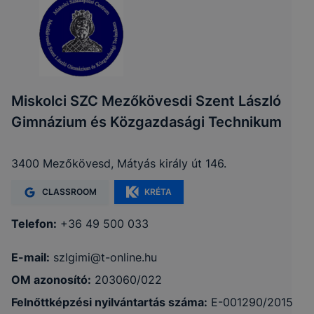
Miskolci SZC Mezőkövesdi Szent László
Gimnázium és Közgazdasági Technikum
3400 Mezőkövesd, Mátyás király út 146.
CLASSROOM
KRÉTA
Telefon:
+36 49 500 033
E-mail:
szlgimi@t-online.hu
OM azonosító:
203060/022
Felnőttképzési nyilvántartás száma:
E-001290/2015