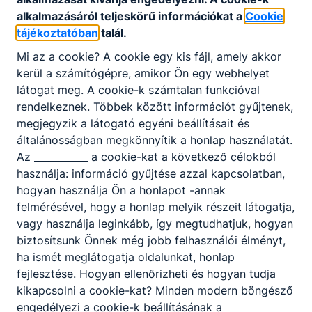
alkalmazásáról teljeskörű információkat a
Cookie
A technikum kizárólag szakmai vizsgára
tájékoztatóban
talál.
felkészítő képzéseire érettségi végzettséggel
Mi az a cookie? A cookie egy kis fájl, amely akkor
lehet jelentkezni. A képzési idő főszabály
kerül a számítógépre, amikor Ön egy webhelyet
szerint 2 év, de a fent leírtak szerint rövidebb
látogat meg. A cookie-k számtalan funkcióval
is lehet. A képzés ágazati alapoktatásból és
rendelkeznek. Többek között információt gyűjtenek,
szakirányú oktatásból áll. Utóbbi a képzésben
megjegyzik a látogató egyéni beállításait és
részt vevőt foglalkoztató vállalatnál is
általánosságban megkönnyítik a honlap használatát.
történhet, munkaszerződése megfelelő
Az ___________ a cookie-kat a következő célokból
módosításával. A szakmai vizsga sikeres
használja: információ gyűjtése azzal kapcsolatban,
teljesítésével államilag elismert
hogyan használja Ön a honlapot -annak
szakképzettséget igazoló oklevelet szerezhet
felmérésével, hogy a honlap melyik részeit látogatja,
a tanuló, illetve a képzésben részt vevő.
vagy használja leginkább, így megtudhatjuk, hogyan
biztosítsunk Önnek még jobb felhasználói élményt,
ha ismét meglátogatja oldalunkat, honlap
fejlesztése. Hogyan ellenőrizheti és hogyan tudja
Szakképző iskola:
kikapcsolni a cookie-kat? Minden modern böngésző
engedélyezi a cookie-k beállításának a
A szakképző iskola kizárólag szakmai