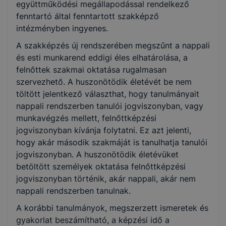
együttműködési megállapodással rendelkező
fenntartó által fenntartott szakképző
intézményben ingyenes.
A szakképzés új rendszerében megszűnt a nappali
és esti munkarend eddigi éles elhatárolása, a
felnőttek szakmai oktatása rugalmasan
szervezhető. A huszonötödik életévét be nem
töltött jelentkező választhat, hogy tanulmányait
nappali rendszerben tanulói jogviszonyban, vagy
munkavégzés mellett, felnőttképzési
jogviszonyban kívánja folytatni. Ez azt jelenti,
hogy akár második szakmáját is tanulhatja tanulói
jogviszonyban. A huszonötödik életévüket
betöltött személyek oktatása felnőttképzési
jogviszonyban történik, akár nappali, akár nem
nappali rendszerben tanulnak.
A korábbi tanulmányok, megszerzett ismeretek és
gyakorlat beszámítható, a képzési idő a