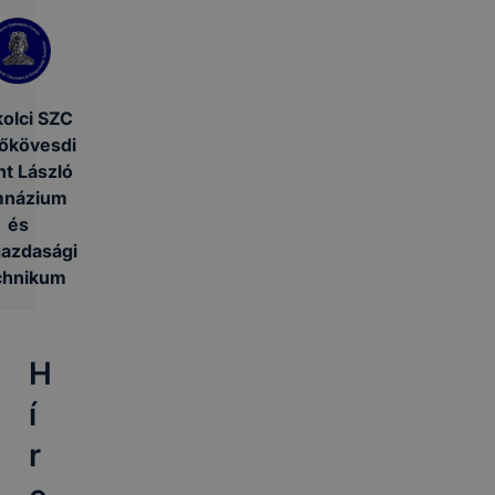
olci SZC
őkövesdi
t László
mnázium
és
azdasági
chnikum
H
í
r