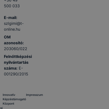
+36 49
500 033
E-mail:
szlgimi@t-
online.hu
OM
azonosító:
203060/022
Felnőttképzési
nyilvántartás
száma:
E-
001290/2015
Innovatív
Impresszum
i
Képzéstámogató
Központ
si