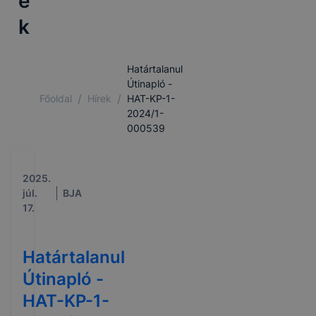
e
k
Határtalanul
Útinapló -
/
/
Főoldal
Hírek
HAT-KP-1-
2024/1-
000539
2025.
júl.
BJA
17.
Határtalanul
Útinapló -
HAT-KP-1-