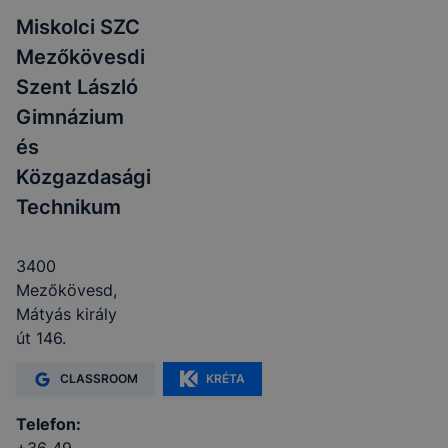
Miskolci SZC
Mezőkövesdi
Szent László
Gimnázium
és
Közgazdasági
Technikum
3400
Mezőkövesd,
Mátyás király
út 146.
CLASSROOM
KRÉTA
Telefon: