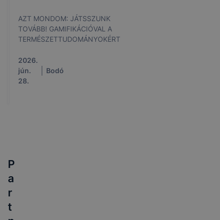
AZT MONDOM: JÁTSSZUNK
TOVÁBB! GAMIFIKÁCIÓVAL A
TERMÉSZETTUDOMÁNYOKÉRT
2026.
jún.
Bodó
28.
P
a
r
t